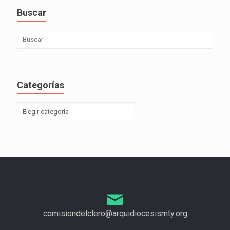
Buscar
Categorías
comisiondelclero@arquidiocesismty.org